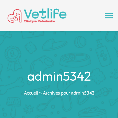
Passer
au
contenu
To
Na
Rendez-vous
La Clinique
admin5342
Services
Blog
Accueil
»
Archives pour admin5342
Contact